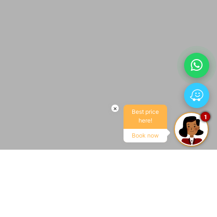
×
Best price
1
here!
Book now
LLEGADA