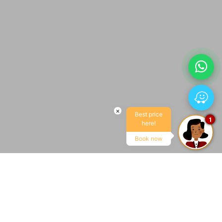
×
Best price
1
here!
Book now
LLEGADA