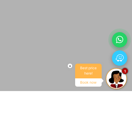
×
Best price
1
here!
Book now
LLEGADA