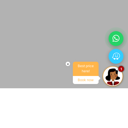
×
Best price
1
here!
Book now
LLEGADA